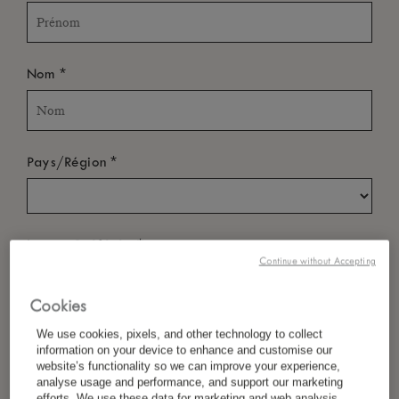
*
Nom
*
Pays/Région
*
Langue Préférée
Continue without Accepting
Cookies
*
E-Mail
We use cookies, pixels, and other technology to collect
information on your device to enhance and customise our
website’s functionality so we can improve your experience,
analyse usage and performance, and support our marketing
efforts. We use these data for marketing and web analysis,