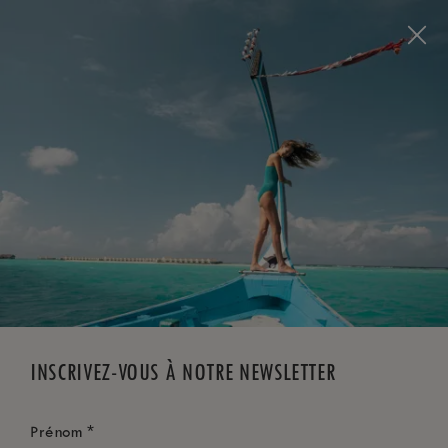
Visit this page in
English
to enhance your experience
and make your visit easier and more comfortable.
RÉSERVEZ MAINTENANT
*
ANNULATION GRATUITE
INSCRIVEZ-VOUS À NOTRE NEWSLETTER
*
Prénom