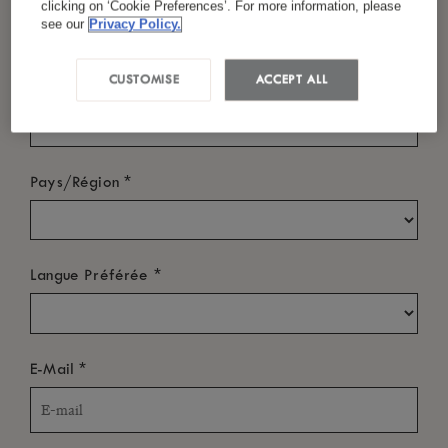
clicking on ‘Cookie Preferences’. For more information, please
*
LUX
LE MORNE
see our
Privacy Policy.
Le Morne Plage,
*
CUSTOMISE
ACCEPT ALL
Nom
Maurice
Tel :
+230 401 4000
*
Pays/Région
E-mail :
luxlemorne@luxresorts.com
*
Langue Préférée
*
LE GROUPE LUX
*
E-Mail
ESPACE PRESSE
AUTRES LIENS