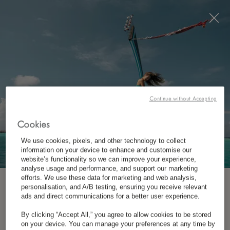
Visit this page in
English
to enhance your experience
and make your visit easier and more comfortable.
RÉSERVEZ MAINTENANT
*
ANNULATION GRATUITE
Continue without Accepting
Cookies
CONTACTEZ NOUS
We use cookies, pixels, and other technology to collect
information on your device to enhance and customise our
website’s functionality so we can improve your experience,
analyse usage and performance, and support our marketing
efforts. We use these data for marketing and web analysis,
personalisation, and A/B testing, ensuring you receive relevant
INSCRIVEZ-VOUS À NOTRE NEWSLETTER
ads and direct communications for a better user experience.
By clicking “Accept All,” you agree to allow cookies to be stored
*
Prénom
on your device. You can manage your preferences at any time by