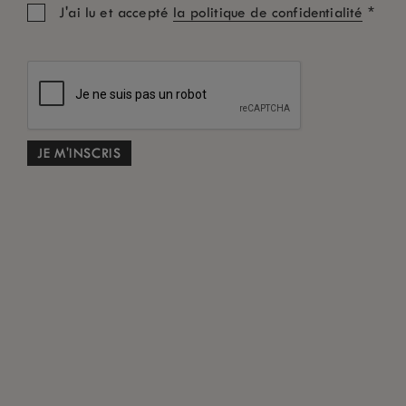
*
J'ai lu et accepté
la politique de confidentialité
INSCRIVEZ-VOUS À NOTRE NEWSLETTER
Nous sommes sûrs que vous aimerez trouver, de temps à autre dans
votre boîte de réception, des nouvelles de LUX
.
*
ME DÉSINSCRIRE
RESTEZ CONNECTÉ
Partagez votre expérience.