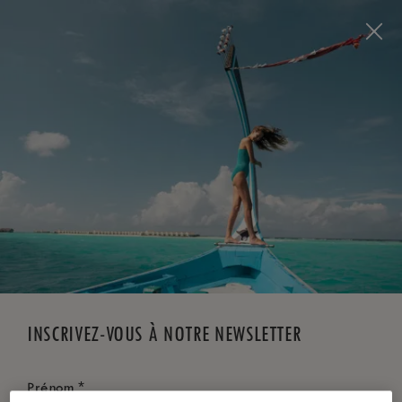
Visit this page in
English
to enhance your experience
and make your visit easier and more comfortable.
RÉSERVEZ MAINTENANT
*
ANNULATION GRATUITE
INSCRIVEZ-VOUS À NOTRE NEWSLETTER
*
Prénom