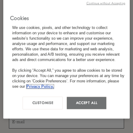
Continue without Accepting
Cookies
*
Nom
We use cookies, pixels, and other technology to collect
information on your device to enhance and customise our
website’s functionality so we can improve your experience,
analyse usage and performance, and support our marketing
efforts. We use these data for marketing and web analysis,
*
Pays/Région
personalisation, and A/B testing, ensuring you receive relevant
ads and direct communications for a better user experience.
By clicking “Accept All,” you agree to allow cookies to be stored
on your device. You can manage your preferences at any time by
*
Langue Préférée
clicking on ‘Cookie Preferences’. For more information, please
see our
Privacy Policy.
CUSTOMISE
ACCEPT ALL
*
E-Mail