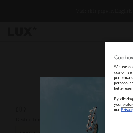
Visit this page in
English
Cookies
6
We use coo
customise 
4
performanc
personalis
3
better user
8
By clickin
your prefe
OÙ ?
our
Privac
Destination