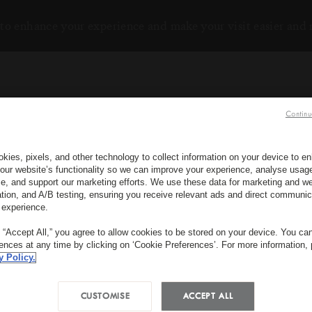
to enhance your experience and make your visit easier and
Continu
kies, pixels, and other technology to collect information on your device to 
our website’s functionality so we can improve your experience, analyse usag
e, and support our marketing efforts. We use these data for marketing and we
RÉSERVEZ MAINTENANT
ation, and A/B testing, ensuring you receive relevant ads and direct communic
 experience.
INSCRIVEZ-VOUS À NOT
g “Accept All,” you agree to allow cookies to be stored on your device. You c
rences at any time by clicking on ‘Cookie Preferences’. For more information,
*
Prénom
QUAND ?
QU
y Policy.
Date d'Arrivée
Date de départ
C
CUSTOMISE
ACCEPT ALL