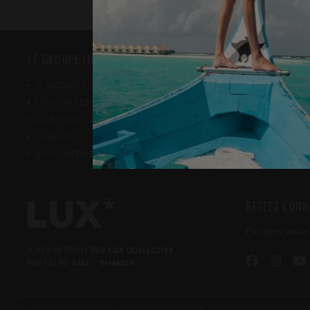
*
ESPACE PRESS
LE GROUPE LUX
ESPACE PRES
*
LE GROUPE LUX
RÉCOMPENS
CONTACTEZ-NOUS
CONTACTS R
CLUB PRIVÉ
CARRIÈRES
DÉVELOPPEMENT DURABLE
RESTEZ CONN
Partagez votre 