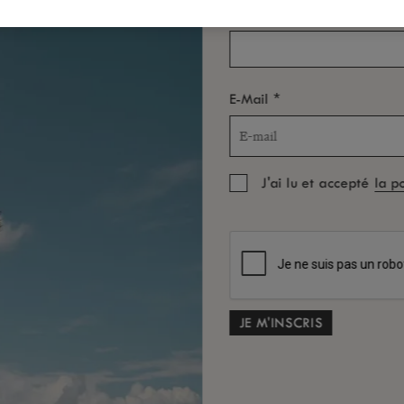
*
Pays/Région
bre, 2026
Octobre, 2026
▶
*
E-Mail
Je
Ve
Sa
Di
Lu
Ma
Me
Je
Ve
Sa
Di
3
4
5
6
1
2
3
4
10
11
12
13
5
6
7
8
9
10
11
J'ai lu et accepté
la p
17
18
19
20
12
13
14
15
16
17
18
C
24
25
26
27
19
20
21
22
23
24
25
26
27
28
29
30
31
C
*