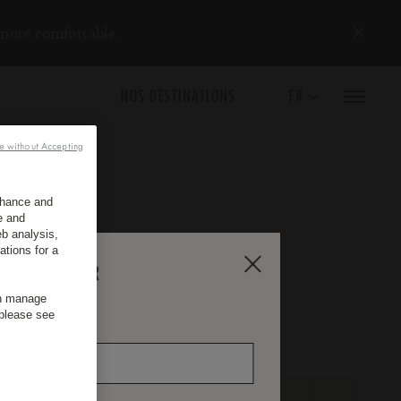
 more comfortable.
NOS DESTINATIONS
FR
e without Accepting
enhance and
e and
b analysis,
ations for a
RE NEWSLETTER
an manage
 please see
*
Nom
I ?
hambres