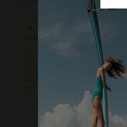
◀
Août, 2026
Septem
Lu
Ma
Me
Je
Ve
Sa
Di
Lu
Ma
Me
1
2
1
2
3
4
5
6
7
8
9
7
8
9
10
11
12
13
14
15
16
14
15
16
17
18
19
20
21
22
23
21
22
23
24
25
26
27
28
29
30
28
29
30
31