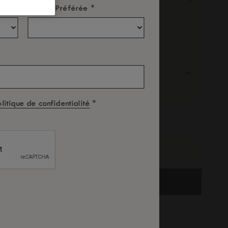
-
+
*
Langue Préférée
Chambre: 1
Adultes
Enfants
*
olitique de confidentialité
ode Promo
RECHERCHE
onditions générales en cas d’annulation gratuite