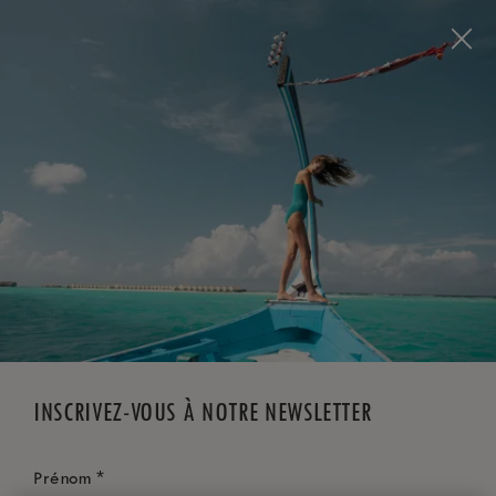
Visit this page in
English
to enhance your experience
and make your visit easier and more comfortable.
RÉSERVEZ MAINTENANT
*
ANNULATION GRATUITE
INSCRIVEZ-VOUS À NOTRE NEWSLETTER
*
Prénom