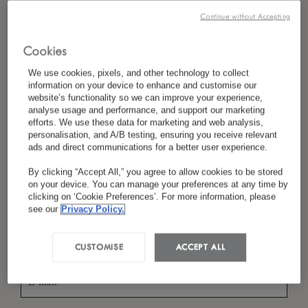
Continue without Accepting
Cookies
*
Nom
We use cookies, pixels, and other technology to collect
information on your device to enhance and customise our
website’s functionality so we can improve your experience,
analyse usage and performance, and support our marketing
*
efforts. We use these data for marketing and web analysis,
Pays/Région
personalisation, and A/B testing, ensuring you receive relevant
ads and direct communications for a better user experience.
By clicking “Accept All,” you agree to allow cookies to be stored
on your device. You can manage your preferences at any time by
*
Langue Préférée
clicking on ‘Cookie Preferences’. For more information, please
see our
Privacy Policy.
CUSTOMISE
ACCEPT ALL
*
E-Mail