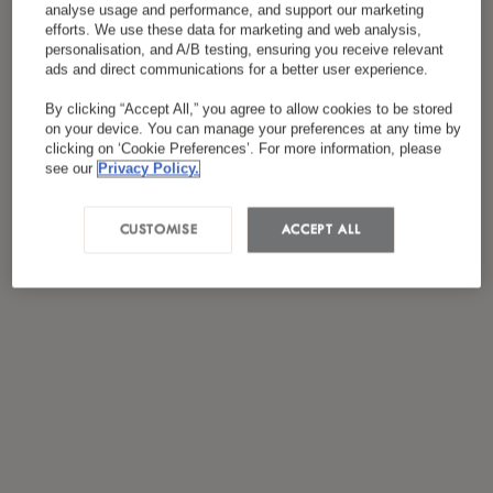
analyse usage and performance, and support our marketing
*
J'ai lu et accepté
la politique de confidentialité
efforts. We use these data for marketing and web analysis,
personalisation, and A/B testing, ensuring you receive relevant
ads and direct communications for a better user experience.
By clicking “Accept All,” you agree to allow cookies to be stored
on your device. You can manage your preferences at any time by
clicking on ‘Cookie Preferences’. For more information, please
see our
Privacy Policy.
CUSTOMISE
ACCEPT ALL