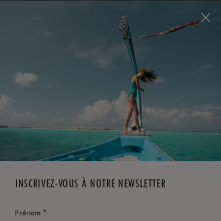
Visit this page in
English
to enhance your experience
and make your visit easier and more comfortable.
RÉSERVEZ MAINTENANT
*
ANNULATION GRATUITE
INSCRIVEZ-VOUS À NOTRE NEWSLETTER
*
Prénom