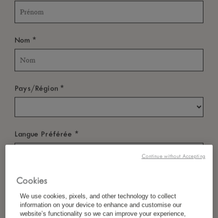
*
Nom
*
Pays/Région
*
Langue Préférée
Continue without Accepting
*
E-Mail
Cookies
We use cookies, pixels, and other technology to collect
information on your device to enhance and customise our
website’s functionality so we can improve your experience,