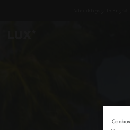
Visit this page in
English
6
4
3
8
Cookies