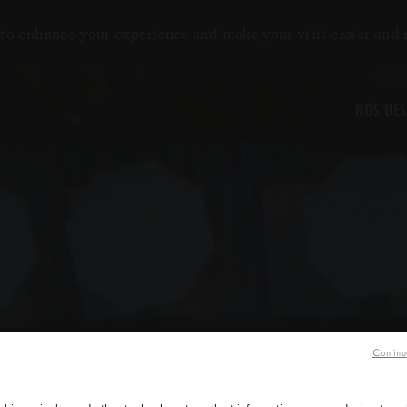
to enhance your experience and make your visit easier and
NOS DES
Continu