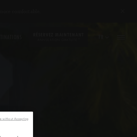
 more comfortable.
RÉSERVEZ MAINTENANT
TINATIONS
FR
*
ANNULATION GRATUITE
e without Accepting