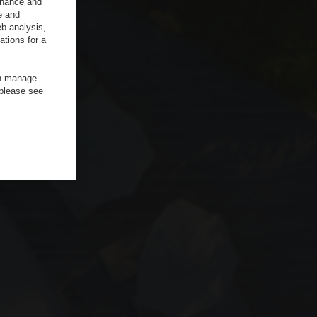
enhance and
e and
b analysis,
ations for a
an manage
 please see