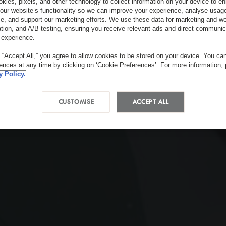
kies, pixels, and other technology to collect information on your device to 
our website’s functionality so we can improve your experience, analyse usag
e, and support our marketing efforts. We use these data for marketing and we
ation, and A/B testing, ensuring you receive relevant ads and direct communic
 experience.
g “Accept All,” you agree to allow cookies to be stored on your device. You c
rences at any time by clicking on ‘Cookie Preferences’. For more information,
y Policy.
CUSTOMISE
ACCEPT ALL