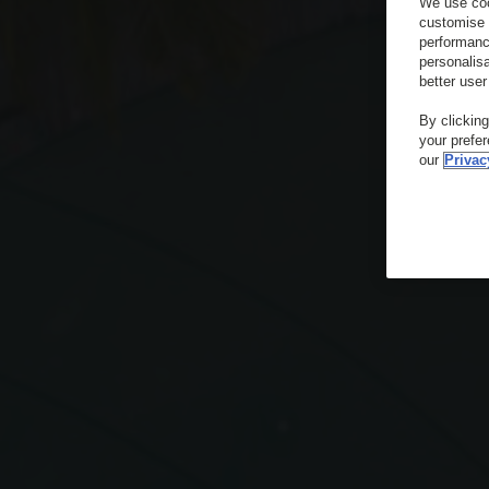
We use coo
customise 
performanc
personalis
better user
By clickin
your prefe
our
Privac