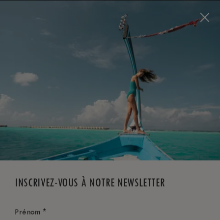
Visit this page in
English
to enhance your experience
and make your visit easier and more comfortable.
RÉSERVEZ MAINTENANT
*
ANNULATION GRATUITE
INSCRIVEZ-VOUS À NOTRE NEWSLETTER
*
Prénom