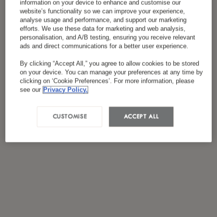
information on your device to enhance and customise our
Я ознакомился(лась) и согласен(на) с
website’s functionality so we can improve your experience,
*
политикой конфиденциальности
analyse usage and performance, and support our marketing
efforts. We use these data for marketing and web analysis,
personalisation, and A/B testing, ensuring you receive relevant
ads and direct communications for a better user experience.
By clicking “Accept All,” you agree to allow cookies to be stored
on your device. You can manage your preferences at any time by
clicking on ‘Cookie Preferences’. For more information, please
see our
Privacy Policy.
CUSTOMISE
ACCEPT ALL