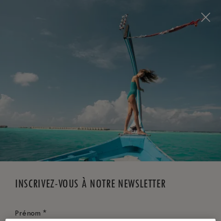
Visit this page in
English
to enhance your experience
and make your visit easier and more comfortable.
RÉSERVEZ MAINTENANT
*
ANNULATION GRATUITE
INSCRIVEZ-VOUS À NOTRE NEWSLETTER
*
Prénom