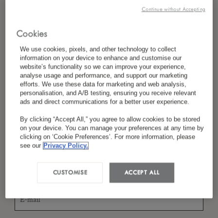
Continue without Accepting
Cookies
*
Nom
We use cookies, pixels, and other technology to collect
information on your device to enhance and customise our
website’s functionality so we can improve your experience,
analyse usage and performance, and support our marketing
efforts. We use these data for marketing and web analysis,
*
Pays/Région
personalisation, and A/B testing, ensuring you receive relevant
ads and direct communications for a better user experience.
By clicking “Accept All,” you agree to allow cookies to be stored
on your device. You can manage your preferences at any time by
*
Langue Préférée
clicking on ‘Cookie Preferences’. For more information, please
see our
Privacy Policy.
CUSTOMISE
ACCEPT ALL
*
E-Mail