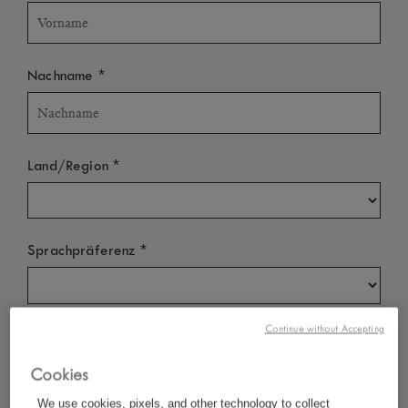
*
Nachname
*
Land/Region
*
Sprachpräferenz
Continue without Accepting
*
E-Mail
Cookies
We use cookies, pixels, and other technology to collect