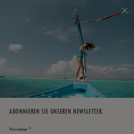
Visit this page in
English
to enhance your experience
and make your visit easier and more comfortable.
JETZT BUCHEN
*
KOSTENLOSE STORNIERUNG
ABONNIEREN SIE UNSEREN NEWSLETTER.
*
Vorname