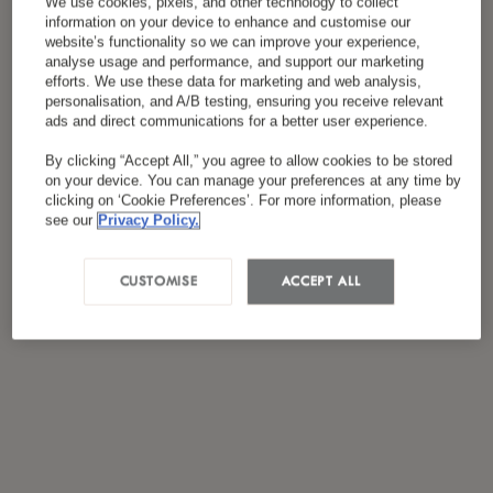
We use cookies, pixels, and other technology to collect
Я ознакомился(лась) и согласен(на) с
information on your device to enhance and customise our
*
website’s functionality so we can improve your experience,
политикой конфиденциальности
analyse usage and performance, and support our marketing
efforts. We use these data for marketing and web analysis,
personalisation, and A/B testing, ensuring you receive relevant
ads and direct communications for a better user experience.
By clicking “Accept All,” you agree to allow cookies to be stored
on your device. You can manage your preferences at any time by
clicking on ‘Cookie Preferences’. For more information, please
see our
Privacy Policy.
CUSTOMISE
ACCEPT ALL