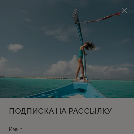
Visit this page in
English
to enhance your experience
and make your visit easier and more comfortable.
ЗАБРОНИРОВАТЬ
*
БЕСПЛАТНАЯ ОТМЕНА
ПОДПИСКА НА РАССЫЛКУ
*
Имя