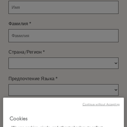
*
Фамилия
*
Страна/Регион
*
Предпочтение Языка
*
Continue without Accepting
Электронная Почта
Cookies