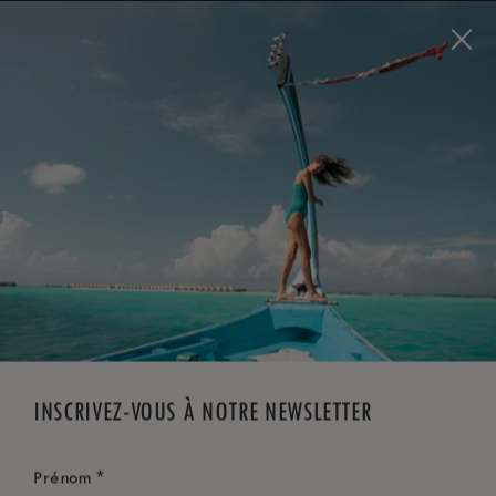
Visit this page in
English
to enhance your experience
and make your visit easier and more comfortable.
RÉSERVEZ MAINTENANT
*
ANNULATION GRATUITE
INSCRIVEZ-VOUS À NOTRE NEWSLETTER
*
Prénom