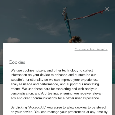
Visit this page in
English
to enhance your experience
and make your visit easier and more comfortable.
RÉSERVEZ MAINTENANT
*
ANNULATION GRATUITE
Continue without Accepting
Cookies
CONTACTEZ NOUS
We use cookies, pixels, and other technology to collect
information on your device to enhance and customise our
website’s functionality so we can improve your experience,
analyse usage and performance, and support our marketing
efforts. We use these data for marketing and web analysis,
personalisation, and A/B testing, ensuring you receive relevant
INSCRIVEZ-VOUS À NOTRE NEWSLETTER
ads and direct communications for a better user experience.
By clicking “Accept All,” you agree to allow cookies to be stored
*
Prénom
on your device. You can manage your preferences at any time by