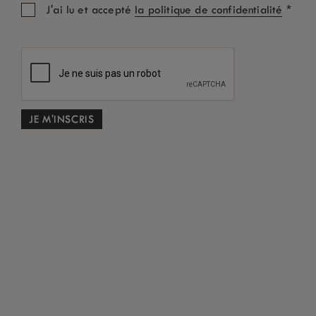
*
J'ai lu et accepté
la politique de confidentialité
INSCRIVEZ-VOUS À NOTRE NEWSLETTER
Nous sommes sûrs que vous aimerez trouver, de temps à autre dans
votre boîte de réception, des nouvelles de LUX
.
*
ME DÉSINSCRIRE
RESTEZ CONNECTÉ
Partagez votre expérience.