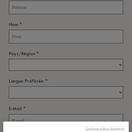
*
Nom
*
Pays/Région
*
Langue Préférée
*
E-Mail
Continue without Accepting