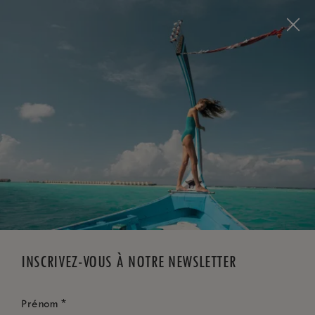
Visit this page in
English
to enhance your experience
and make your visit easier and more comfortable.
RÉSERVEZ MAINTENANT
*
ANNULATION GRATUITE
INSCRIVEZ-VOUS À NOTRE NEWSLETTER
*
Prénom