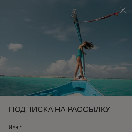
Visit this page in
English
to enhance your experience
and make your visit easier and more comfortable.
ЗАБРОНИРОВАТЬ
*
БЕСПЛАТНАЯ ОТМЕНА
ПОДПИСКА НА РАССЫЛКУ
*
Имя