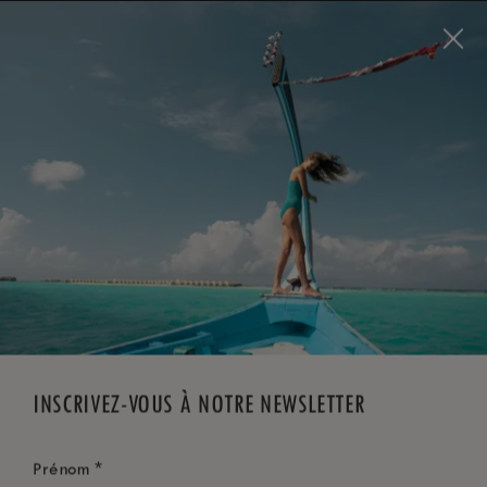
Visit this page in
English
to enhance your experience
and make your visit easier and more comfortable.
RÉSERVEZ MAINTENANT
*
ANNULATION GRATUITE
INSCRIVEZ-VOUS À NOTRE NEWSLETTER
*
Prénom