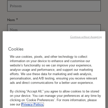
*
Nom
Continue without Accepting
*
Pays/Région
Cookies
We use cookies, pixels, and other technology to collect
information on your device to enhance and customise our
*
website’s functionality so we can improve your experience,
Langue Préférée
analyse usage and performance, and support our marketing
efforts. We use these data for marketing and web analysis,
personalisation, and A/B testing, ensuring you receive relevant
ads and direct communications for a better user experience.
*
E-Mail
By clicking “Accept All,” you agree to allow cookies to be stored
on your device. You can manage your preferences at any time by
clicking on ‘Cookie Preferences’. For more information, please
see our
Privacy Policy.