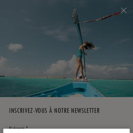
Visit this page in
English
to enhance your experience
and make your visit easier and more comfortable.
RÉSERVEZ MAINTENANT
*
ANNULATION GRATUITE
INSCRIVEZ-VOUS À NOTRE NEWSLETTER
*
Prénom