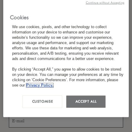
Continue without Accepting
Cookies
*
Nom
We use cookies, pixels, and other technology to collect
information on your device to enhance and customise our
website’s functionality so we can improve your experience,
analyse usage and performance, and support our marketing
efforts. We use these data for marketing and web analysis,
*
Pays/Région
personalisation, and A/B testing, ensuring you receive relevant
ads and direct communications for a better user experience.
By clicking “Accept All,” you agree to allow cookies to be stored
on your device. You can manage your preferences at any time by
clicking on ‘Cookie Preferences’. For more information, please
*
Langue Préférée
see our
Privacy Policy.
CUSTOMISE
ACCEPT ALL
*
E-Mail