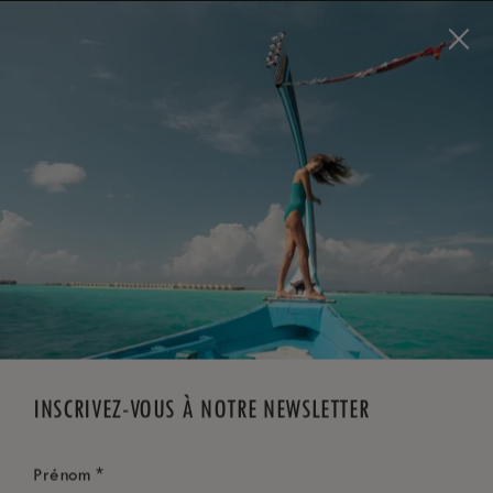
Visit this page in
English
to enhance your experience
and make your visit easier and more comfortable.
RÉSERVEZ MAINTENANT
*
ANNULATION GRATUITE
INSCRIVEZ-VOUS À NOTRE NEWSLETTER
*
Prénom