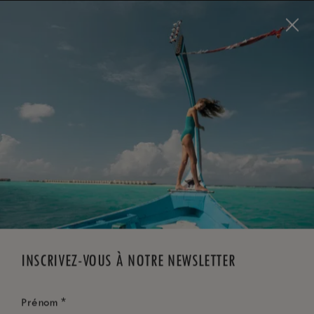
Visit this page in
English
to enhance your experience
and make your visit easier and more comfortable.
RÉSERVEZ MAINTENANT
*
ANNULATION GRATUITE
INSCRIVEZ-VOUS À NOTRE NEWSLETTER
*
Prénom