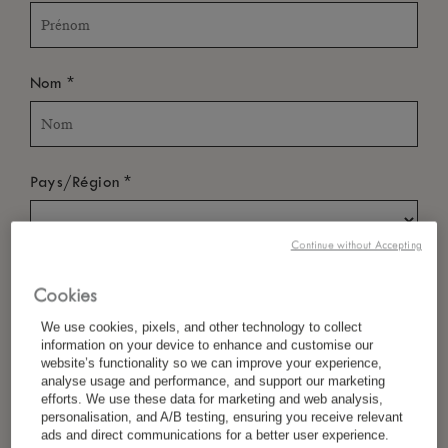
*
Nom
*
Pays/Région
Continue without Accepting
*
Langue Préférée
Cookies
We use cookies, pixels, and other technology to collect
information on your device to enhance and customise our
website’s functionality so we can improve your experience,
*
E-Mail
analyse usage and performance, and support our marketing
efforts. We use these data for marketing and web analysis,
personalisation, and A/B testing, ensuring you receive relevant
ads and direct communications for a better user experience.