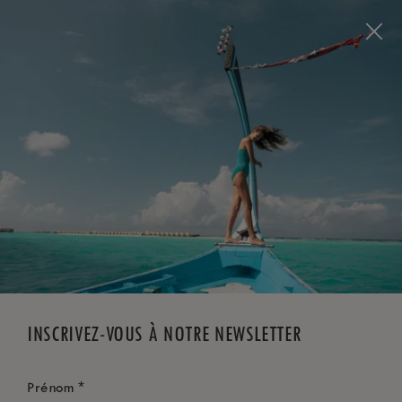
Visit this page in
English
to enhance your experience
and make your visit easier and more comfortable.
RÉSERVEZ MAINTENANT
*
ANNULATION GRATUITE
INSCRIVEZ-VOUS À NOTRE NEWSLETTER
*
Prénom