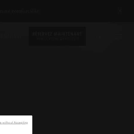
 more comfortable.
RÉSERVEZ MAINTENANT
TINATIONS
FR
*
ANNULATION GRATUITE
e without Accepting