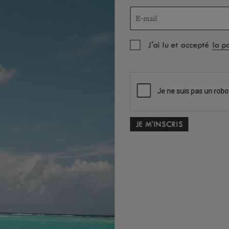
J'ai lu et accepté
la p