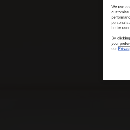
We use coo
customise 
performanc
personalis
better user
By clickin
your prefe
our
Privac