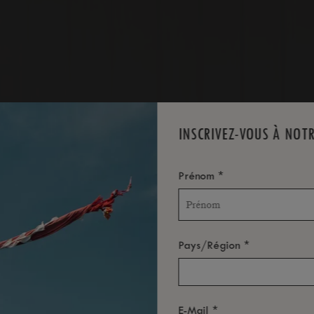
INSCRIVEZ-VOUS À NOT
*
Prénom
*
Pays/Région
*
E-Mail