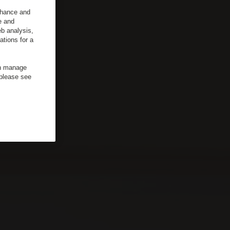
enhance and
e and
b analysis,
ations for a
an manage
 please see