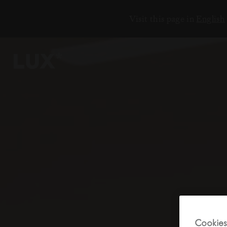
Visit this page in
English
6
4
3
8
Cookies