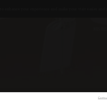
to enhance your experience and make your visit easier and
NOS DES
Continu