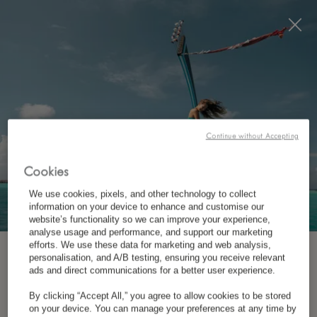
Visit this page in
English
to enhance your experience
and make your visit easier and more comfortable.
RÉSERVEZ MAINTENANT
*
ANNULATION GRATUITE
Continue without Accepting
Cookies
CONTACTEZ NOUS
We use cookies, pixels, and other technology to collect
information on your device to enhance and customise our
website’s functionality so we can improve your experience,
analyse usage and performance, and support our marketing
efforts. We use these data for marketing and web analysis,
personalisation, and A/B testing, ensuring you receive relevant
INSCRIVEZ-VOUS À NOTRE NEWSLETTER
ads and direct communications for a better user experience.
By clicking “Accept All,” you agree to allow cookies to be stored
*
Prénom
on your device. You can manage your preferences at any time by