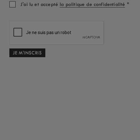
*
J'ai lu et accepté
la politique de confidentialité
INSCRIVEZ-VOUS À NOTRE NEWSLETTER
Nous sommes sûrs que vous aimerez trouver, de temps à autre dans
votre boîte de réception, des nouvelles de LUX
.
*
ME DÉSINSCRIRE
RESTEZ CONNECTÉ
Partagez votre expérience.