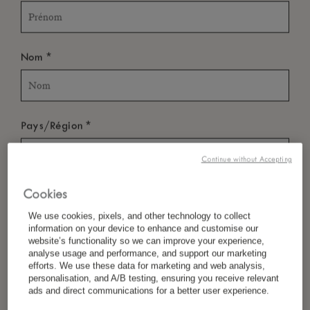
*
Nom
*
Pays/Région
Continue without Accepting
*
Langue Préférée
Cookies
We use cookies, pixels, and other technology to collect
information on your device to enhance and customise our
website’s functionality so we can improve your experience,
*
E-Mail
analyse usage and performance, and support our marketing
efforts. We use these data for marketing and web analysis,
personalisation, and A/B testing, ensuring you receive relevant
ads and direct communications for a better user experience.