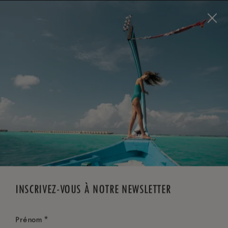
Visit this page in
English
to enhance your experience
and make your visit easier and more comfortable.
RÉSERVEZ MAINTENANT
*
ANNULATION GRATUITE
INSCRIVEZ-VOUS À NOTRE NEWSLETTER
*
Prénom