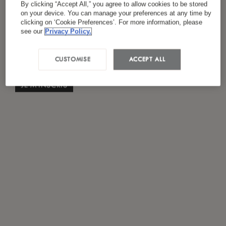
By clicking “Accept All,” you agree to allow cookies to be stored
*
J'ai lu et accepté
la politique de confidentialité
on your device. You can manage your preferences at any time by
clicking on ‘Cookie Preferences’. For more information, please
see our
Privacy Policy.
CUSTOMISE
ACCEPT ALL