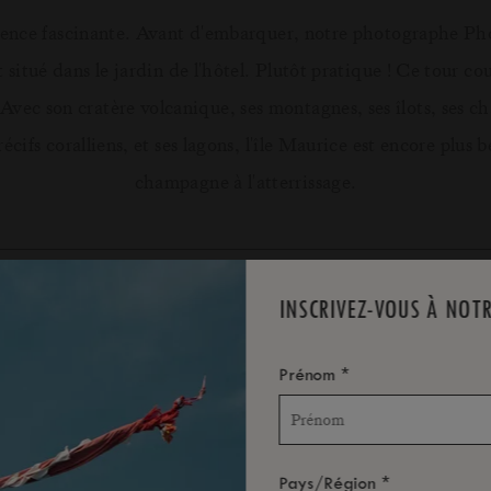
périence fascinante. Avant d'embarquer, notre photographe P
situé dans le jardin de l'hôtel. Plutôt pratique ! Ce tour couv
Avec son cratère volcanique, ses montagnes, ses îlots, ses ch
écifs coralliens, et ses lagons, l'île Maurice est encore plus
champagne à l'atterrissage.
INSCRIVEZ-VOUS À NOT
DÉTAILS & CONDITIONS
*
Prénom
conditions météorologiques.
e la réservation.
*
Pays/Région