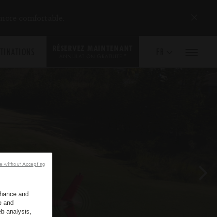
 more comfortable.
RÉSERVEZ MAINTENANT
TINATIONS
FR
*
ANNULATION GRATUITE
e without Accepting
enhance and
e and
b analysis,