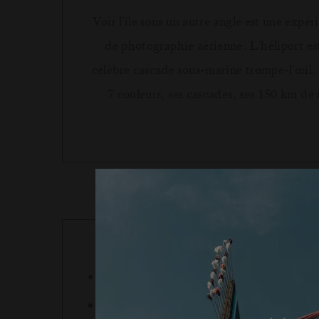
Voir l'île sous un autre angle est une ex
de photographie aérienne. L'héliport est 
célèbre cascade sous-marine trompe-l'œil. 
7 couleurs, ses cascades, ses 150 km de r
Les vols en hélicoptère sont sujets aux 
Un prépaiement complet est requis lors d