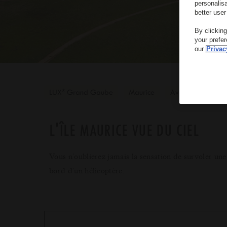
personalis
better user
By clickin
your prefe
our
Privac
*
LUX
Grand Gaube
Maurice
Aventure
L'ÎLE MAURICE VUE DU CIEL
Vous n'oublierez jamais la sensation de survoler une 
bord d'un hélicoptère.