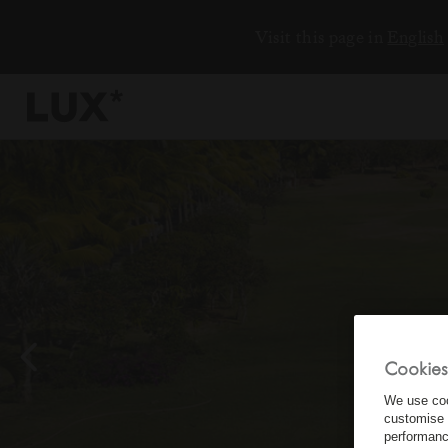
Visit this page in
English
6
4
3
8
Cookies
We use coo
customise 
performanc