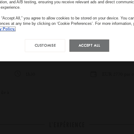
ation, and A/B testing, ensuring you receive relevant ads and direct communic
 experience.
g “Accept All,” you agree to allow cookies to be stored on your device. You c
rences at any time by clicking on ‘Cookie Preferences’. For more information,
y Policy.
CUSTOMISE
ACCEPT ALL
1h30
EUR 2770 par c
île à
L’EXPÉRIENCE