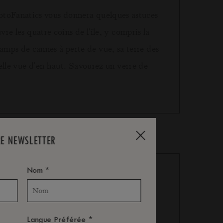
hotoFanatics vous donnera quelques astuces
re les quatre coins de l'île, y compris la
amps de cannes à perte de vue, sa terre des
 belle vue d'en haut. Savourez un verre de
RE NEWSLETTER
*
Nom
*
Langue Préférée