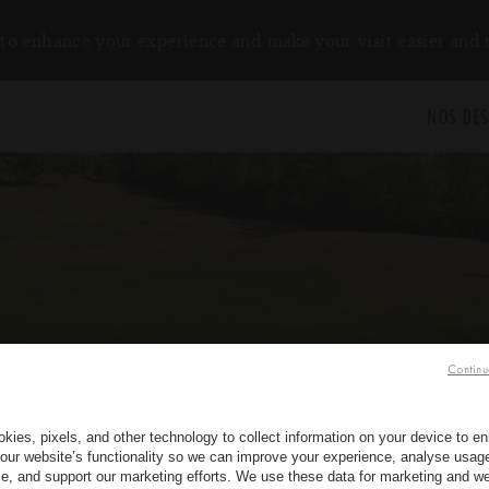
to enhance your experience and make your visit easier and
NOS DES
Continu
kies, pixels, and other technology to collect information on your device to 
our website’s functionality so we can improve your experience, analyse usag
e, and support our marketing efforts. We use these data for marketing and we