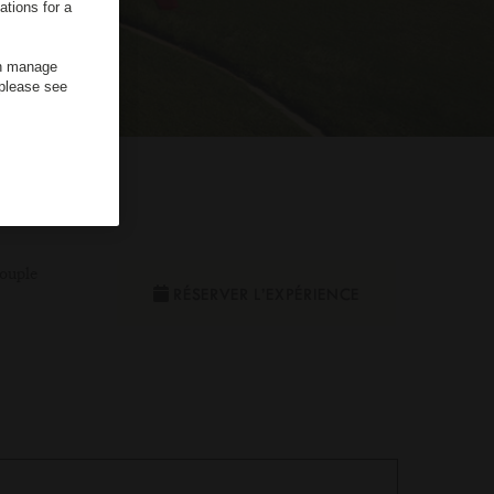
ations for a
an manage
 please see
ouple
RÉSERVER L’EXPÉRIENCE