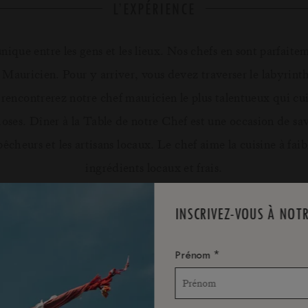
L’EXPÉRIENCE
ique entre les gens et les lieux. Nos chefs en sont parfait
Mauricien. Pour y arriver, vous devez traverser le labyrinthe 
us rencontrerez notre chef mauricien le plus talentueux qui cu
oses. Dîner à la Table de notre Chef est une occasion de sa
 pêcheurs et les artisans locaux. Le chef aime la cuisine à f
ingrédients locaux et frais.
INSCRIVEZ-VOUS À NOT
*
Prénom
DÉTAILS & CONDITIONS