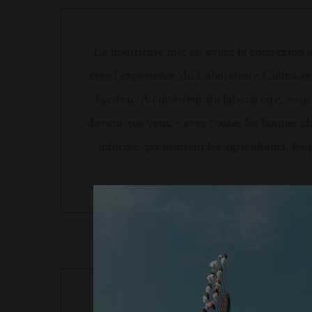
La nourriture met en avant la connexion un
créé l'expérience du Laboratoire Culinaire 
l'action. À l'intérieur du laboratoire, vo
devant vos yeux - avec toutes les bonnes ch
informé qui soutient les agriculteurs, les