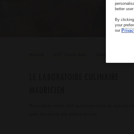
personalis
better user
By clickin
your prefe
our
Privac
*
Maurice
LUX
Grand Baie
Culture
Cuisine
LE LABORATOIRE CULINAIRE
MAURICIEN
Rencontrez notre chef mauricien dans un endroit se
pour découvrir des délices locaux.