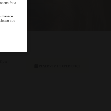
ations for a
an manage
 please see
€ par
RÉSERVER L’EXPÉRIENCE