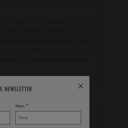
ement conscients. C'est pourquoi nous avons
qu'est la cuisine, les coulisses, le cœur de
isinera un repas mauricien fabuleux - juste
vourer un repas élaboré par un habitant bien
aible impact et cuisine uniquement avec des
RE NEWSLETTER
*
Nom