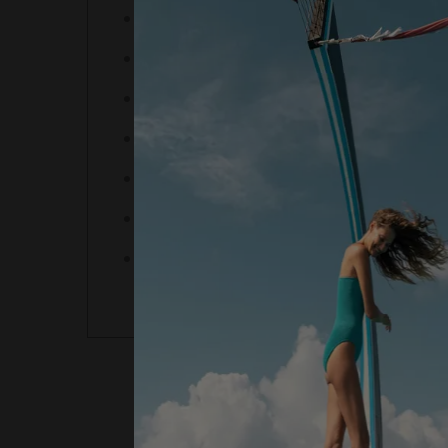
Sous réserve de disponibilité.
Réservation préalable requise, 7 jours à
Les allergies et les restrictions aliment
Annulation dans les 12 heures précédant
Annulation dans les 24 heures précédant 
Cette expérience gastronomique est rec
Expérience adaptée à vos préférences.