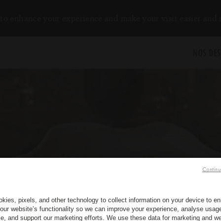
to enhance your experience and make your visit easier and
NOS DES
Continu
kies, pixels, and other technology to collect information on your device to 
our website’s functionality so we can improve your experience, analyse usag
e, and support our marketing efforts. We use these data for marketing and we