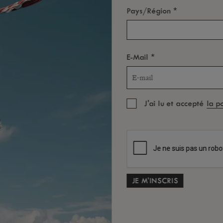
*
Pays/Région
 l'avance minimum.
aires doivent être signalées au minimum 24 heures à l'avance.
*
E-Mail
 le dîner ou non-présentation, non remboursable.
le dîner, frais d'annulation de 50%.
J'ai lu et accepté
la p
ommandée pour les adultes uniquement.
RÉSERVER L’EXPÉRIENCE