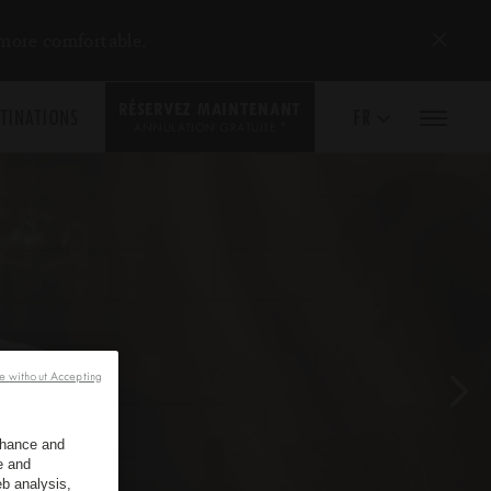
 more comfortable.
RÉSERVEZ MAINTENANT
TINATIONS
FR
*
ANNULATION GRATUITE
e without Accepting
enhance and
e and
b analysis,