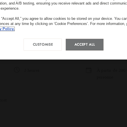
ation, and A/B testing, ensuring you receive relevant ads and direct communic
 experience.
g “Accept All,” you agree to allow cookies to be stored on your device. You c
rences at any time by clicking on ‘Cookie Preferences’. For more information,
y Policy.
CUSTOMISE
ACCEPT ALL
3 heures
À partir de 200 
personne
cret