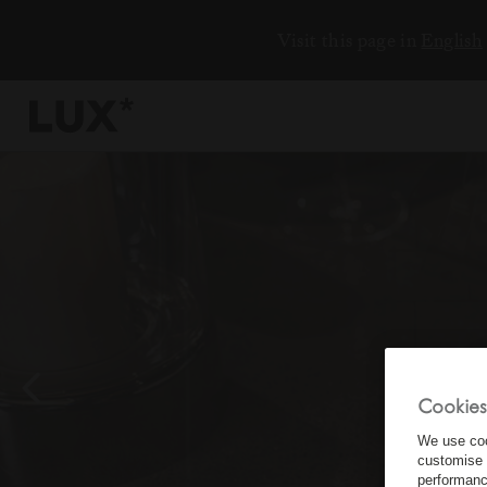
Visit this page in
English
6
4
3
8
Cookies
We use coo
customise 
performanc