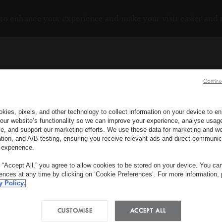
to enhance your experience and make your visit easier and
Continu
kies, pixels, and other technology to collect information on your device to 
our website’s functionality so we can improve your experience, analyse usag
e, and support our marketing efforts. We use these data for marketing and we
RÉSERVEZ MAINTENANT
ation, and A/B testing, ensuring you receive relevant ads and direct communic
 experience.
INSCRIVEZ-VOUS À NOT
g “Accept All,” you agree to allow cookies to be stored on your device. You c
rences at any time by clicking on ‘Cookie Preferences’. For more information,
*
Prénom
QUAND ?
QU
y Policy.
Date d'Arrivée
Date de départ
C
CUSTOMISE
ACCEPT ALL