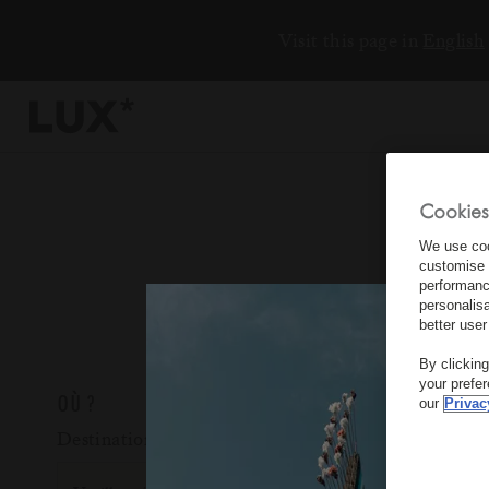
Visit this page in
English
Cookies
6
We use coo
customise 
4
performanc
personalis
3
better user
8
By clickin
your prefe
OÙ ?
our
Privac
Destination