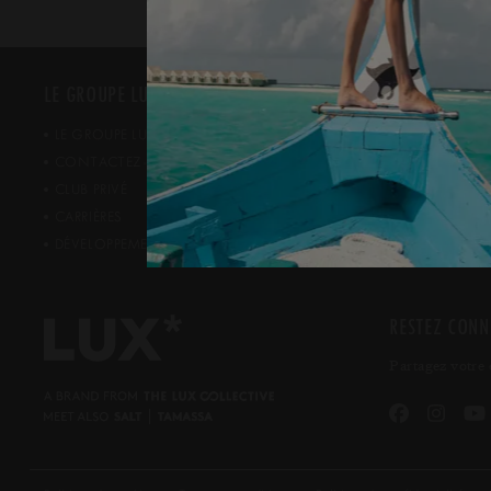
*
ESPACE PRESS
LE GROUPE LUX
ESPACE PRES
*
LE GROUPE LUX
RÉCOMPENS
CONTACTEZ-NOUS
CONTACTS R
CLUB PRIVÉ
CARRIÈRES
DÉVELOPPEMENT DURABLE
RESTEZ CONN
Partagez votre 