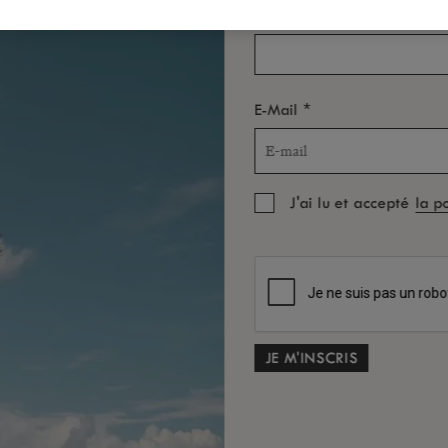
*
Pays/Région
bre, 2026
Octobre, 2026
▶
*
E-Mail
Je
Ve
Sa
Di
Lu
Ma
Me
Je
Ve
Sa
Di
3
4
5
6
1
2
3
4
10
11
12
13
5
6
7
8
9
10
11
J'ai lu et accepté
la p
17
18
19
20
12
13
14
15
16
17
18
C
24
25
26
27
19
20
21
22
23
24
25
26
27
28
29
30
31
C
*