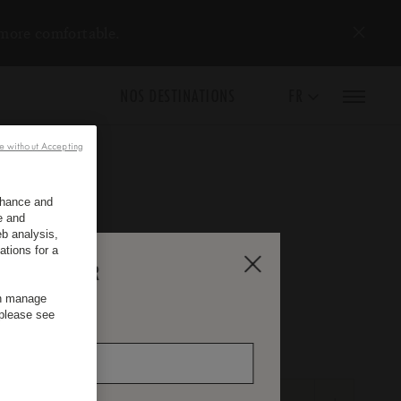
 more comfortable.
NOS DESTINATIONS
FR
e without Accepting
enhance and
e and
b analysis,
ations for a
RE NEWSLETTER
an manage
 please see
*
Nom
I ?
hambres