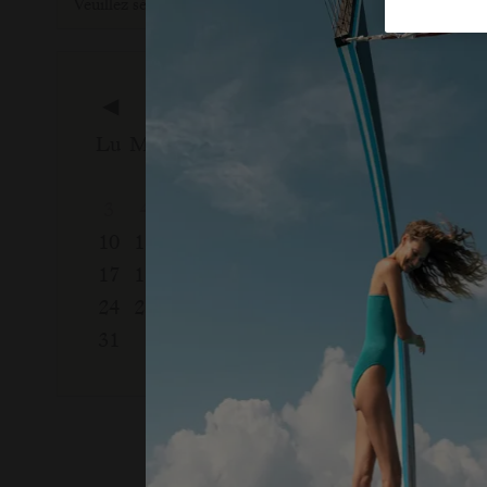
◀
Août, 2026
Septem
Lu
Ma
Me
Je
Ve
Sa
Di
Lu
Ma
Me
1
2
1
2
3
4
5
6
7
8
9
7
8
9
10
11
12
13
14
15
16
14
15
16
17
18
19
20
21
22
23
21
22
23
24
25
26
27
28
29
30
28
29
30
31