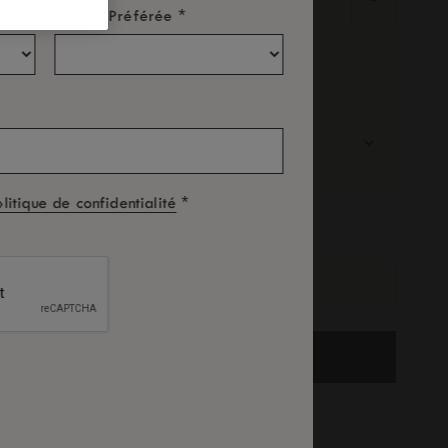
-
+
*
Langue Préférée
Chambre: 1
Adultes
Enfants
*
olitique de confidentialité
ode Promo
RECHERCHE
onditions générales en cas d’annulation gratuite