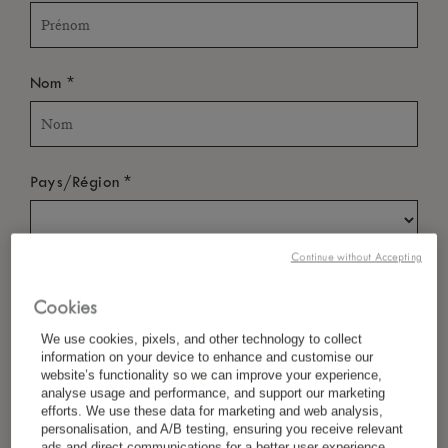
*
Nom
*
Pays/Région
Continue without Accepting
*
Langue Préférée
Cookies
We use cookies, pixels, and other technology to collect
information on your device to enhance and customise our
*
E-Mail
website’s functionality so we can improve your experience,
analyse usage and performance, and support our marketing
efforts. We use these data for marketing and web analysis,
personalisation, and A/B testing, ensuring you receive relevant
ads and direct communications for a better user experience.