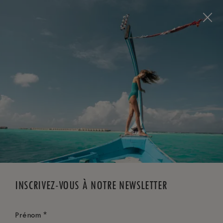
Visit this page in
English
to enhance your experience
and make your visit easier and more comfortable.
RÉSERVEZ MAINTENANT
*
ANNULATION GRATUITE
INSCRIVEZ-VOUS À NOTRE NEWSLETTER
*
Prénom