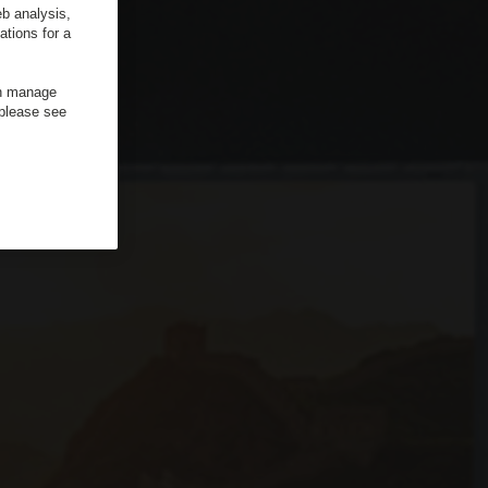
b analysis,
ations for a
an manage
 please see