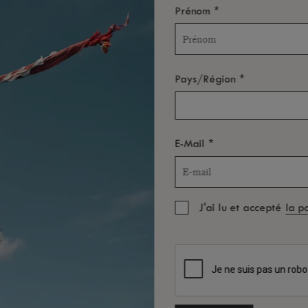
*
Prénom
*
Pays/Région
*
E-Mail
J'ai lu et accepté
la p