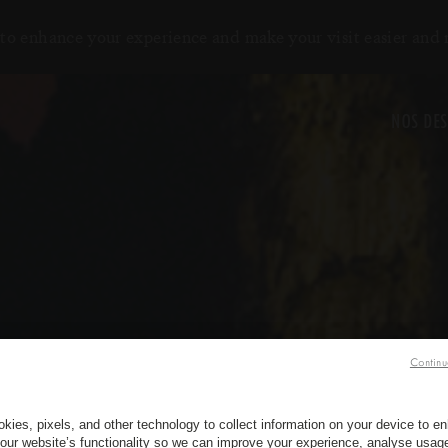
to enhance your experience and make your visit easier and
NOS DES
Continu
kies, pixels, and other technology to collect information on your device to 
our website’s functionality so we can improve your experience, analyse usag