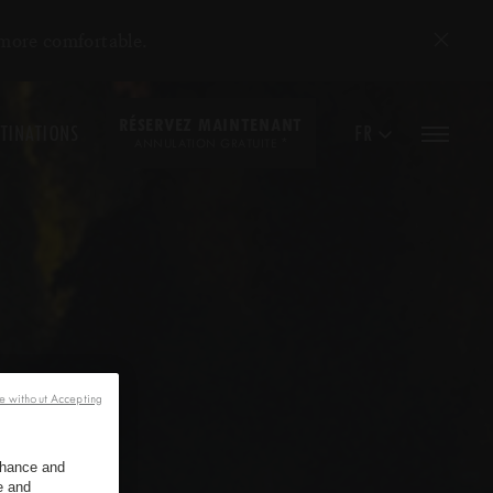
 more comfortable.
RÉSERVEZ MAINTENANT
TINATIONS
FR
*
ANNULATION GRATUITE
e without Accepting
enhance and
e and