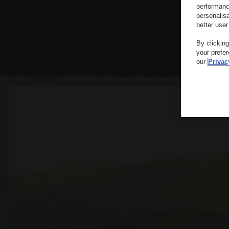
performanc
personalis
better user
By clickin
your prefe
our
Privac