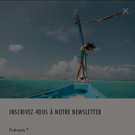
Visit this page in
English
to enhance your experience
and make your visit easier and more comfortable.
RÉSERVEZ MAINTENANT
*
ANNULATION GRATUITE
INSCRIVEZ-VOUS À NOTRE NEWSLETTER
*
Prénom