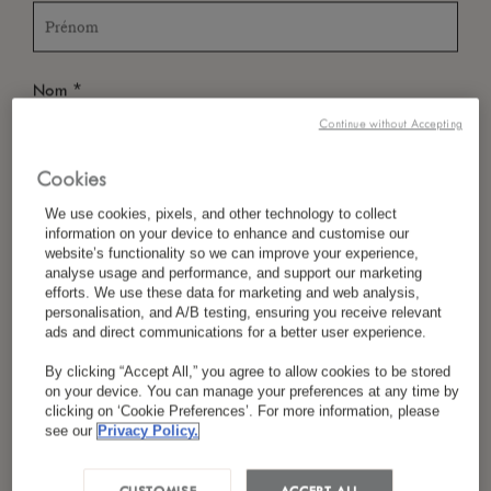
*
Nom
Continue without Accepting
Cookies
*
Pays/Région
We use cookies, pixels, and other technology to collect
information on your device to enhance and customise our
website’s functionality so we can improve your experience,
analyse usage and performance, and support our marketing
efforts. We use these data for marketing and web analysis,
*
Langue Préférée
personalisation, and A/B testing, ensuring you receive relevant
ads and direct communications for a better user experience.
By clicking “Accept All,” you agree to allow cookies to be stored
on your device. You can manage your preferences at any time by
*
E-Mail
clicking on ‘Cookie Preferences’. For more information, please
see our
Privacy Policy.
CUSTOMISE
ACCEPT ALL