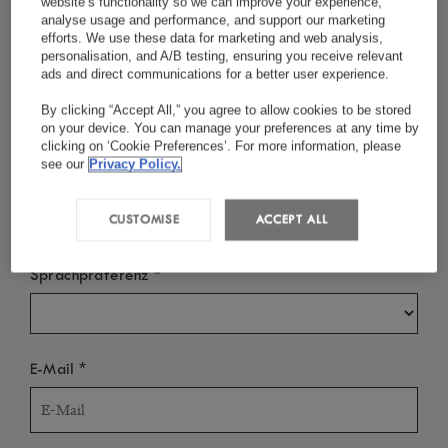
website’s functionality so we can improve your experience,
besseres Angebot für das gleiche Zimmer
analyse usage and performance, and support our marketing
efforts. We use these data for marketing and web analysis,
woanders finden, werden wir nicht nur den
personalisation, and A/B testing, ensuring you receive relevant
ads and direct communications for a better user experience.
*
Nachname
Preis anpassen, sondern Ihnen auch 10 % Rabatt
By clicking “Accept All,” you agree to allow cookies to be stored
gewähren.
on your device. You can manage your preferences at any time by
clicking on ‘Cookie Preferences’. For more information, please
BIN ICH BERECHTIGT?
see our
Privacy Policy.
*
Land/Region
Ein besserer Preis wurde innerhalb von 24
CUSTOMISE
ACCEPT ALL
Stunden nach der Bestätigung Ihrer Buchung
*
per E-Mail oder Telefon und spätestens 48
Sprachpräferenz
Stunden vor dem geplanten Ankunftsdatum im
Resort gefunden.
*
E-Mail
Der gefundene Tarif gilt für dasselbe Hotel,
dieselben Daten, die gleiche Aufenthaltsdauer,
die gleichen Tarifbedingungen, den gleichen