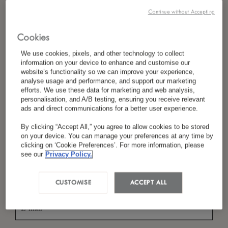
Continue without Accepting
Cookies
*
Nom
We use cookies, pixels, and other technology to collect
information on your device to enhance and customise our
website’s functionality so we can improve your experience,
analyse usage and performance, and support our marketing
efforts. We use these data for marketing and web analysis,
*
Pays/Région
personalisation, and A/B testing, ensuring you receive relevant
ads and direct communications for a better user experience.
By clicking “Accept All,” you agree to allow cookies to be stored
on your device. You can manage your preferences at any time by
*
Langue Préférée
clicking on ‘Cookie Preferences’. For more information, please
see our
Privacy Policy.
CUSTOMISE
ACCEPT ALL
*
E-Mail