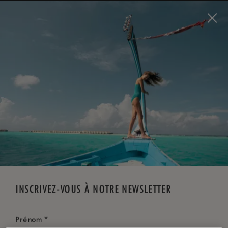
Visit this page in
English
to enhance your experience
and make your visit easier and more comfortable.
RÉSERVEZ MAINTENANT
*
ANNULATION GRATUITE
INSCRIVEZ-VOUS À NOTRE NEWSLETTER
*
Prénom