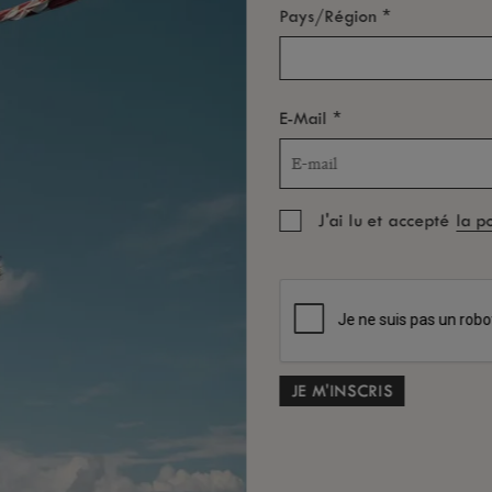
eant avec les dauphins, en surfant, en faisant
*
Pays/Région
c national des Gorges de Rivière Noire. À
s nos restaurants, détendez-vous sur la plage
*
E-Mail
re au LUX
ME Spa.
*
u'à 10% de réduction !
J'ai lu et accepté
la p
 5% de réduction
 5% de réduction
 10% de réduction
 5% de réduction