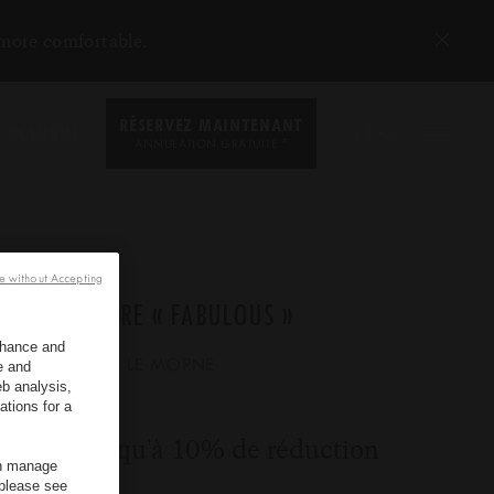
 more comfortable.
RÉSERVEZ MAINTENANT
TINATIONS
FR
*
ANNULATION GRATUITE
e without Accepting
OFFRE « FABULOUS »
enhance and
*
LUX
LE MORNE
e and
b analysis,
ations for a
Jusqu'à 10% de réduction
an manage
 please see