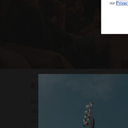
our
Privac
*
N’ATTENDEZ PAS, LUX
LE MORNE V
Bénéficiez jusqu'à 10% de réduction sur votr
Morne, notre resort responsable au charme fou 
de la montagne du Morne, site classé au patr