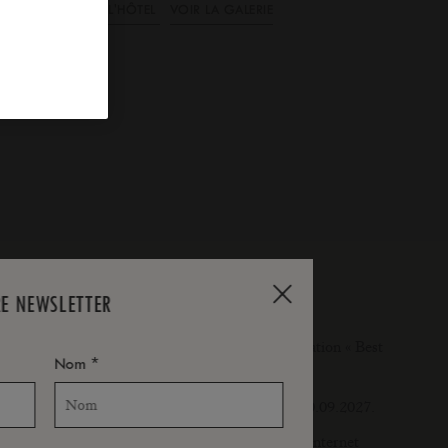
VOIR L'HÔTEL
VOIR LA GALERIE
DÉTAILS & CONDITIONS
RE NEWSLETTER
Applicable sur les conditions de réservation « Best
*
Nom
Available Rate » uniquement.
Période de séjour: du 12.07.2026 au 30.09.2027.
Les quotations affichées sur notre site Internet