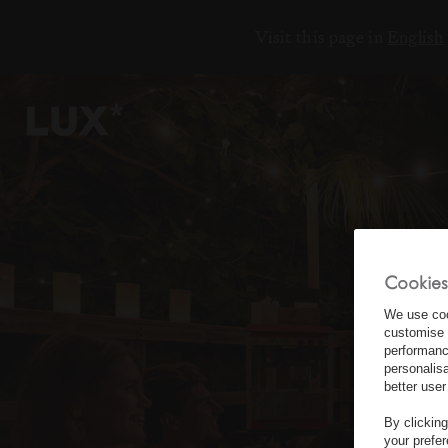
Visit this page in
English
6
4
Cookies
3
We use coo
customise 
8
performanc
personalis
better user
By clickin
your prefe