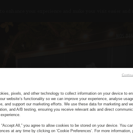
to enhance your experience and make your visit easier and
NOS DES
Continu
kies, pixels, and other technology to collect information on your device to 
our website’s functionality so we can improve your experience, analyse usag
e, and support our marketing efforts. We use these data for marketing and we
ation, and A/B testing, ensuring you receive relevant ads and direct communic
 experience.
g “Accept All,” you agree to allow cookies to be stored on your device. You c
rences at any time by clicking on ‘Cookie Preferences’. For more information,