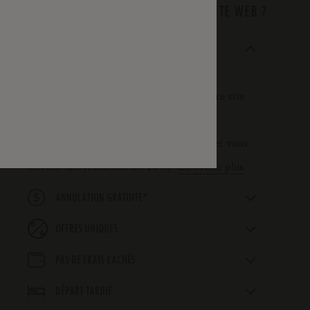
POURQUOI RÉSERVER SUR NOTRE SITE WEB ?
MEILLEUR PRIX GARANTI
Nous vous garantissons le meilleur tarif
disponible lorsque vous réservez sur notre site
internet (si ce n’est pas le cas, nous vous
accordons le tarif le plus bas disponible et vous
offrons une réduction de 10%).
En savoir plus
*
ANNULATION GRATUITE
OFFRES UNIQUES
PAS DE FRAIS CACHÉS
DÉPART TARDIF