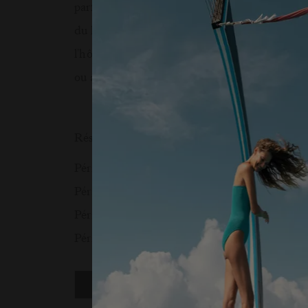
parfait pour explorer l'île, que ce soit en nag
du kitesurf ou à travers des escapades au par
l'hôtel, savourez une cuisine d’exception dan
ou accordez-vous une parenthèse de bien-êt
Réservez avant le 15.08.2026 et recevez jusq
Période de séjour: 12.07.2026 - 17.10.2026:
Période de séjour: 01.11.2026 - 13.12.2026:
Période de séjour: 14.12.2026 - 17.01.2027:
Période de séjour: 18.01.2027 - 30.04.2027:
RÉSERVEZ MAINTENANT