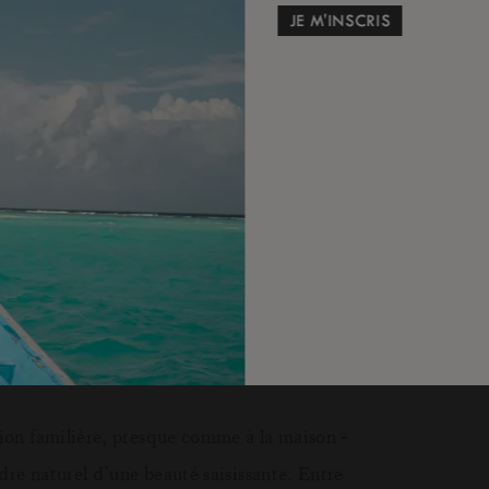
oiles, l’île séduit, tout simplement.
 Baie attire tous les regards depuis son
ur célébrer votre amour.
, LUX
Grand Baie promet des moments
*
pieds dans le sable à Beach Rouge, sur les
ante d’Ai KISU. Chaque lieu raconte une
tion familière, presque comme à la maison -
re naturel d’une beauté saisissante. Entre