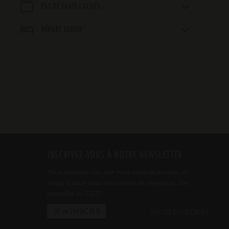
PAS DE FRAIS CACHÉS
DÉPART TARDIF
INSCRIVEZ-VOUS À NOTRE NEWSLETTER
Nous sommes sûrs que vous aimerez trouver, de
temps à autre dans votre boîte de réception, des
nouvelles de LUX
.
*
ME DÉSINSCRIRE