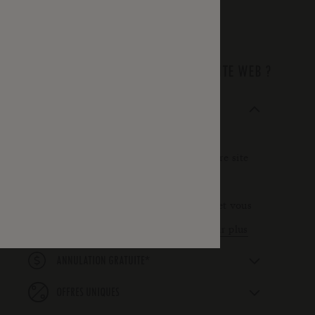
Pour plus d'infos, contactez-nous:
reservation@theluxcollective.com
.
POURQUOI RÉSERVER SUR NOTRE SITE WEB ?
MEILLEUR PRIX GARANTI
Nous vous garantissons le meilleur tarif
disponible lorsque vous réservez sur notre site
internet (si ce n’est pas le cas, nous vous
accordons le tarif le plus bas disponible et vous
offrons une réduction de 10%).
En savoir plus
*
ANNULATION GRATUITE
OFFRES UNIQUES