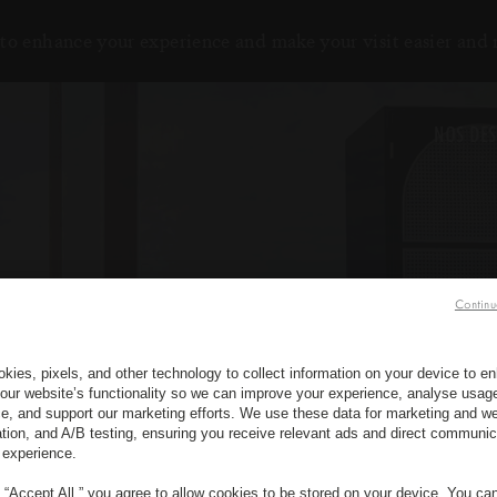
to enhance your experience and make your visit easier and
NOS DES
Continu
kies, pixels, and other technology to collect information on your device to 
our website’s functionality so we can improve your experience, analyse usag
e, and support our marketing efforts. We use these data for marketing and we
ation, and A/B testing, ensuring you receive relevant ads and direct communic
 experience.
g “Accept All,” you agree to allow cookies to be stored on your device. You c