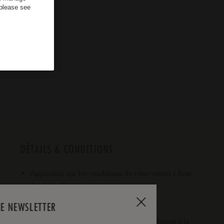
 please see
DÉTAILS & CONDITIONS
Applicable sur les conditions de réservation « Best
Available Rate » uniquement.
Période de séjour: jusqu'au 31.10.2026.
RE NEWSLETTER
Le certificat de mariage/pacs doit être fourni à la