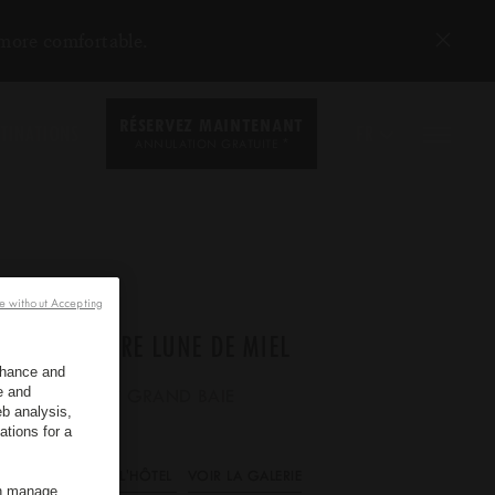
 more comfortable.
RÉSERVEZ MAINTENANT
TINATIONS
FR
*
ANNULATION GRATUITE
e without Accepting
OFFRE LUNE DE MIEL
enhance and
*
e and
LUX
GRAND BAIE
b analysis,
ations for a
VOIR L'HÔTEL
VOIR LA GALERIE
an manage