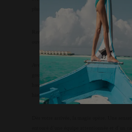
plus belles cartes postales et dîners sous les ét
Resort iconique en bord de mer, LUX
Grand
*
ouverture. Il n’y a pas de meilleur endroit po
Avec ses restaurants aux identités marquées
gourmands à chaque instant - que ce soit les 
hauteurs à Bisou ou dans l’ambiance envoût
histoire et chaque repas devient un souvenir.
Dès votre arrivée, la magie opère. Une sensa
entouré d’une équipe attentionnée et d’un cad