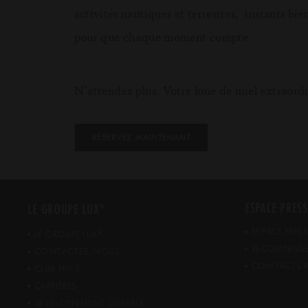
activités nautiques et terrestres, instants bie
pour que chaque moment compte.
N’attendez plus. Votre lune de miel extraord
RÉSERVEZ MAINTENANT
*
ESPACE PRESS
LE GROUPE LUX
ESPACE PRES
*
LE GROUPE LUX
RÉCOMPENS
CONTACTEZ-NOUS
CONTACTS R
CLUB PRIVÉ
CARRIÈRES
DÉVELOPPEMENT DURABLE