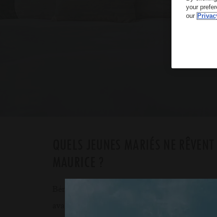
your prefe
our
Privac
QUELS JEUNES MARIÉS NE RÊVENT 
MAURICE ?
Bénéficiez de 10% de réduction pour la 2ème 
avantages listés ci-dessous. (applicables une 