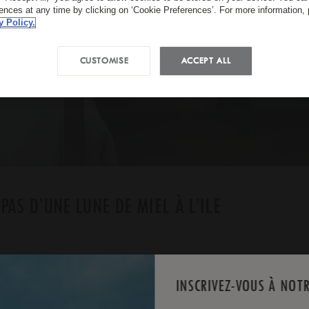
rences at any time by clicking on ‘Cookie Preferences’. For more information,
y Policy.
CUSTOMISE
ACCEPT ALL
PAS D’UNE LUNE DE MIEL À L’ILE
personne par nuit ainsi que des cadeaux et
INSCRIVEZ-VOUS À NOT
fois par chambre et par séjour)