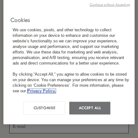
Continue without Accepting
Cookies
*
Nom
We use cookies, pixels, and other technology to collect
information on your device to enhance and customise our
website’s functionality so we can improve your experience,
analyse usage and performance, and support our marketing
efforts. We use these data for marketing and web analysis,
*
Pays/Région
personalisation, and A/B testing, ensuring you receive relevant
ads and direct communications for a better user experience.
By clicking “Accept All,” you agree to allow cookies to be stored
on your device. You can manage your preferences at any time by
*
Langue Préférée
clicking on ‘Cookie Preferences’. For more information, please
see our
Privacy Policy.
CUSTOMISE
ACCEPT ALL
*
E-Mail