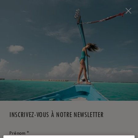
Visit this page in
English
to enhance your experience
and make your visit easier and more comfortable.
RÉSERVEZ MAINTENANT
*
ANNULATION GRATUITE
INSCRIVEZ-VOUS À NOTRE NEWSLETTER
*
Prénom