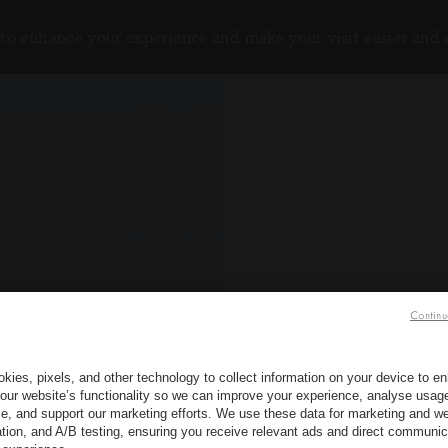
to enhance your experience and make your visit easier and
NOS DES
Continu
kies, pixels, and other technology to collect information on your device to 
our website’s functionality so we can improve your experience, analyse usag
e, and support our marketing efforts. We use these data for marketing and we
ation, and A/B testing, ensuring you receive relevant ads and direct communic