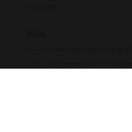
15 mars 2026
Price
Entrée et repas : à partir de 4 000 
Cet événement exclusif accueille les r
Pour plus d'informations, contactez-nous a