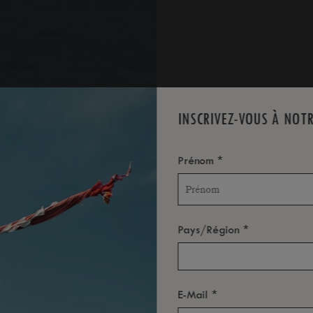
INSCRIVEZ-VOUS À NOT
*
Prénom
*
Pays/Région
*
E-Mail