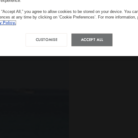
 experience.
g “Accept All,” you agree to allow cookies to be stored on your device. You c
rences at any time by clicking on ‘Cookie Preferences’. For more information,
y Policy.
CUSTOMISE
ACCEPT ALL