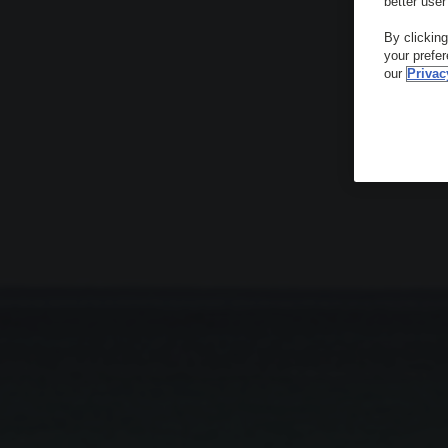
better user
By clickin
your prefe
our
Privac