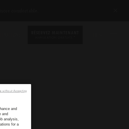
 more comfortable.
RÉSERVEZ MAINTENANT
TINATIONS
FR
*
ANNULATION GRATUITE
e without Accepting
enhance and
e and
b analysis,
ations for a