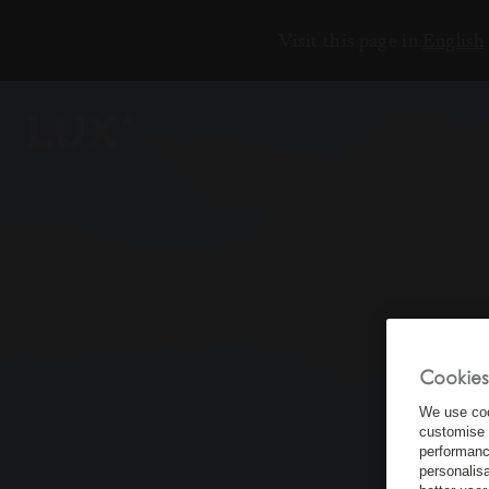
Visit this page in
English
6
4
3
8
Cookies
We use coo
customise 
performanc
personalis