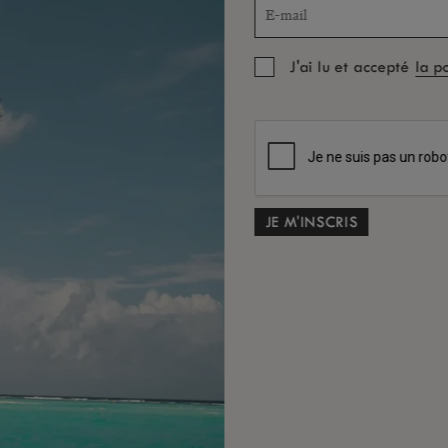
J'ai lu et accepté
la p
Bru
P