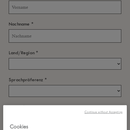
*
Nachname
*
Land/Region
*
Sprachpräferenz
*
E-Mail
Continue without Accepting
Cookies