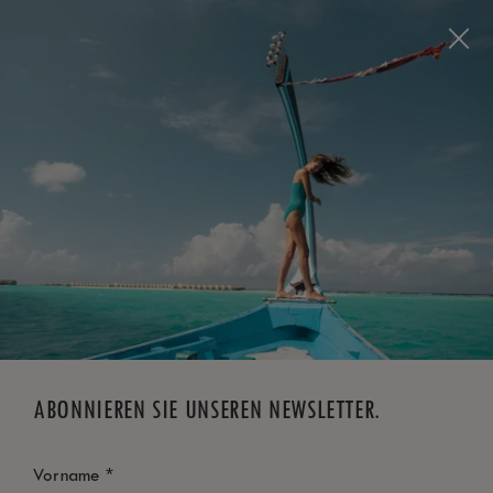
Visit this page in
English
to enhance your experience
and make your visit easier and more comfortable.
JETZT BUCHEN
*
KOSTENLOSE STORNIERUNG
ABONNIEREN SIE UNSEREN NEWSLETTER.
*
Vorname