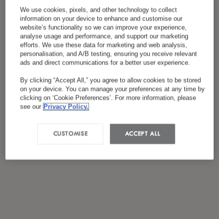
Ich habe die
Datenschutzrichtlinie
gelesen und
We use cookies, pixels, and other technology to collect
*
stimme ihr zu.
information on your device to enhance and customise our
website’s functionality so we can improve your experience,
analyse usage and performance, and support our marketing
efforts. We use these data for marketing and web analysis,
personalisation, and A/B testing, ensuring you receive relevant
ads and direct communications for a better user experience.
By clicking “Accept All,” you agree to allow cookies to be stored
on your device. You can manage your preferences at any time by
clicking on ‘Cookie Preferences’. For more information, please
see our
Privacy Policy.
CUSTOMISE
ACCEPT ALL