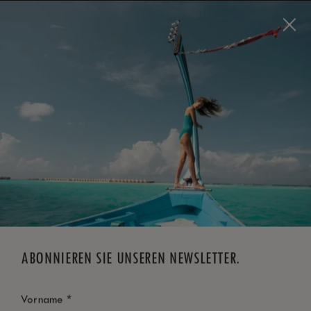
Visit this page in
English
to enhance your experience
and make your visit easier and more comfortable.
JETZT BUCHEN
*
KOSTENLOSE STORNIERUNG
ABONNIEREN SIE UNSEREN NEWSLETTER.
*
Vorname