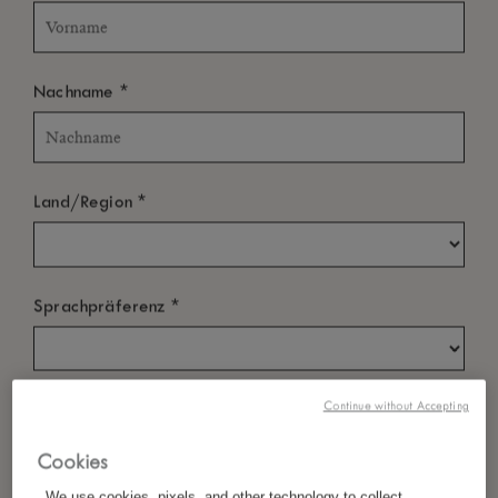
*
Nachname
*
Land/Region
*
Sprachpräferenz
*
Continue without Accepting
E-Mail
Cookies
We use cookies, pixels, and other technology to collect