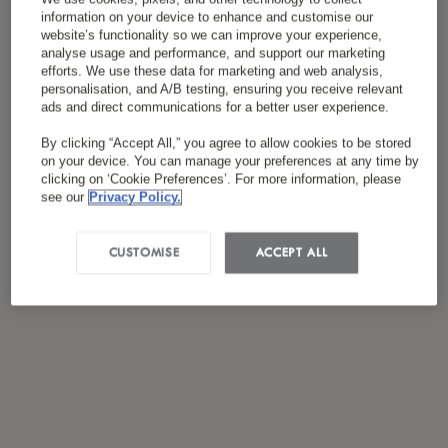
Ich habe die
Datenschutzrichtlinie
gelesen und
information on your device to enhance and customise our
*
website’s functionality so we can improve your experience,
stimme ihr zu.
analyse usage and performance, and support our marketing
efforts. We use these data for marketing and web analysis,
personalisation, and A/B testing, ensuring you receive relevant
ads and direct communications for a better user experience.
By clicking “Accept All,” you agree to allow cookies to be stored
on your device. You can manage your preferences at any time by
clicking on ‘Cookie Preferences’. For more information, please
see our
Privacy Policy.
CUSTOMISE
ACCEPT ALL