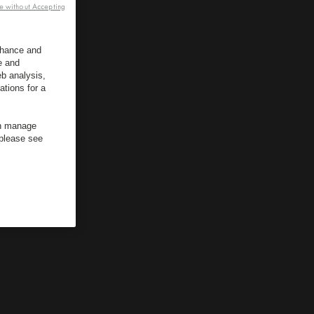
e without Accepting
enhance and
e and
b analysis,
ations for a
an manage
 please see