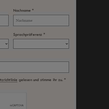
*
Nachname
*
Sprachpräferenz
E MALEDIVEN – EIN
*
zrichtlinie
gelesen und stimme ihr zu.
TERWASSERPARADIES