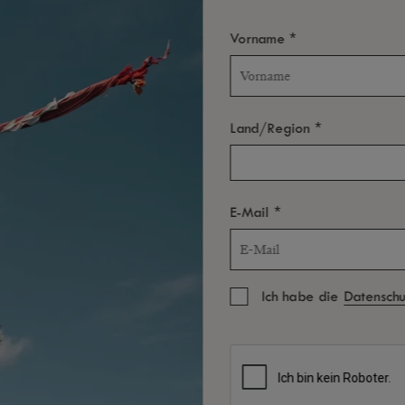
*
Vorname
*
Land/Region
*
E-Mail
DI
Ich habe die
Datenschut
UN