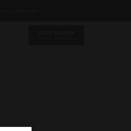
 more comfortable.
JETZT BUCHEN
REISEZIELE
DE
*
KOSTENLOSE STORNIERUNG