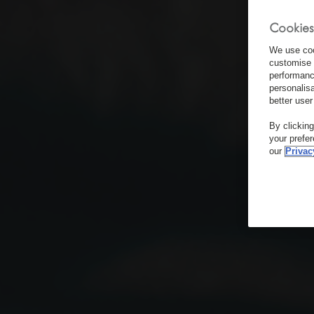
Cookies
We use coo
customise 
performanc
personalis
better user
By clickin
your prefe
our
Privac