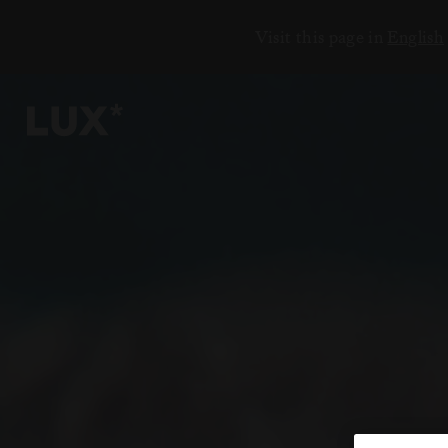
Visit this page in
English
5
2
3
3