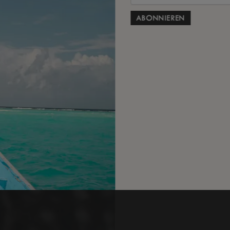
Immer 
als
Atemz