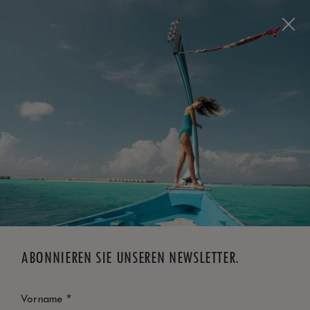
Visit this page in
English
to enhance your experience
and make your visit easier and more comfortable.
JETZT BUCHEN
*
KOSTENLOSE STORNIERUNG
ABONNIEREN SIE UNSEREN NEWSLETTER.
*
Vorname