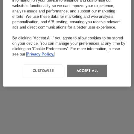
information on your device to enhance and customise our
Ich habe die
Datenschutzrichtlinie
gelesen und
website’s functionality so we can improve your experience,
*
stimme ihr zu.
analyse usage and performance, and support our marketing
efforts. We use these data for marketing and web analysis,
personalisation, and A/B testing, ensuring you receive relevant
ads and direct communications for a better user experience.
By clicking “Accept All,” you agree to allow cookies to be stored
on your device. You can manage your preferences at any time by
clicking on ‘Cookie Preferences’. For more information, please
see our
Privacy Policy.
CUSTOMISE
ACCEPT ALL