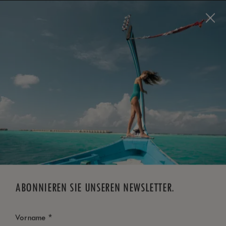
Visit this page in
English
to enhance your experience
and make your visit easier and more comfortable.
JETZT BUCHEN
*
KOSTENLOSE STORNIERUNG
ABONNIEREN SIE UNSEREN NEWSLETTER.
*
Vorname