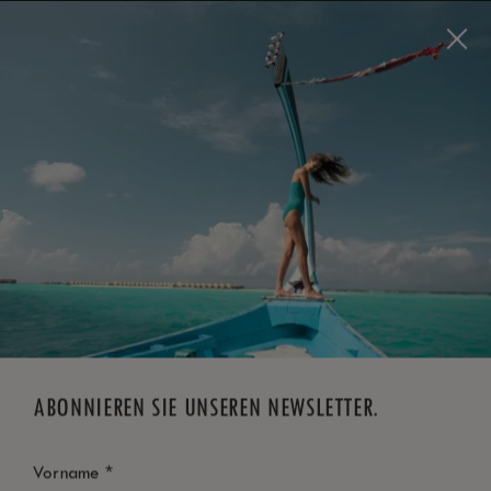
Visit this page in
English
to enhance your experience
and make your visit easier and more comfortable.
JETZT BUCHEN
*
KOSTENLOSE STORNIERUNG
ABONNIEREN SIE UNSEREN NEWSLETTER.
*
Vorname