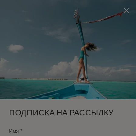
Visit this page in
English
to enhance your experience
and make your visit easier and more comfortable.
ЗАБРОНИРОВАТЬ
*
БЕСПЛАТНАЯ ОТМЕНА
ПОДПИСКА НА РАССЫЛКУ
*
Имя