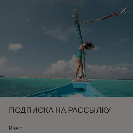
Visit this page in
English
to enhance your experience
and make your visit easier and more comfortable.
ЗАБРОНИРОВАТЬ
*
БЕСПЛАТНАЯ ОТМЕНА
ПОДПИСКА НА РАССЫЛКУ
*
Имя