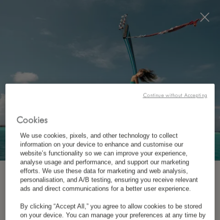
Visit this page in
English
to enhance your experience
and make your visit easier and more comfortable.
ЗАБРОНИРОВАТЬ
*
БЕСПЛАТНАЯ ОТМЕНА
Continue without Accepting
Cookies
We use cookies, pixels, and other technology to collect
КОНТАКТЫ
information on your device to enhance and customise our
website’s functionality so we can improve your experience,
analyse usage and performance, and support our marketing
efforts. We use these data for marketing and web analysis,
ПОДПИСКА НА РАССЫЛКУ
personalisation, and A/B testing, ensuring you receive relevant
ads and direct communications for a better user experience.
By clicking “Accept All,” you agree to allow cookies to be stored
*
Имя
on your device. You can manage your preferences at any time by