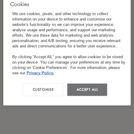
Cookies
私は
プライバシーポリシー
を読み、同意し
*
ました
We use cookies, pixels, and other technology to collect
information on your device to enhance and customise our
website’s functionality so we can improve your experience,
analyse usage and performance, and support our marketing
efforts. We use these data for marketing and web analysis,
personalisation, and A/B testing, ensuring you receive relevant
ads and direct communications for a better user experience.
By clicking “Accept All,” you agree to allow cookies to be stored
on your device. You can manage your preferences at any time by
clicking on ‘Cookie Preferences’. For more information, please
see our
Privacy Policy.
CUSTOMISE
ACCEPT ALL