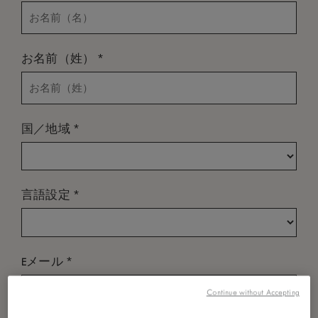
*
お名前（姓）
*
国／地域
*
言語設定
*
Eメール
Continue without Accepting