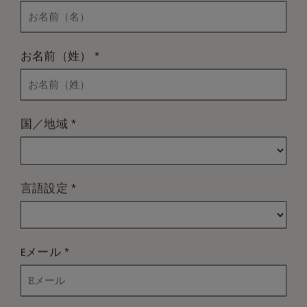
*
お名前（姓）
*
国／地域
*
言語設定
*
Eメール