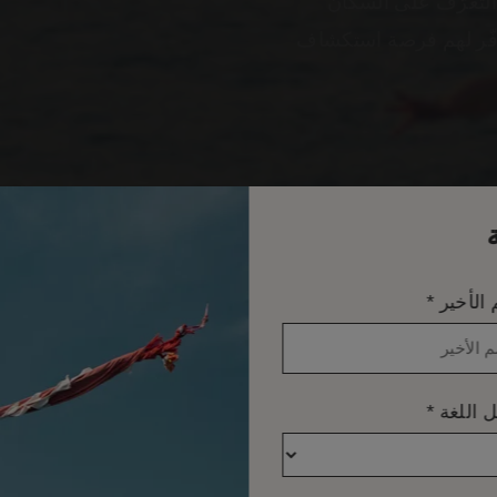
لتعرّف على السكّان
توفّر لهم فرصة استكشاف
*
 الأخير
*
 اللغة