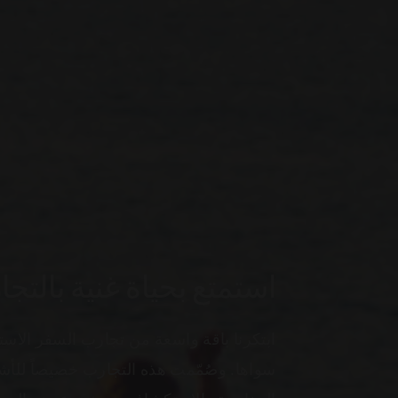
استمتع بحياة غنية بالتج
ابتكرنا باقة واسعة من تجارب السفر الاستثن
سواها. وصُمّمت هذه التجارب خصيصاً للأ