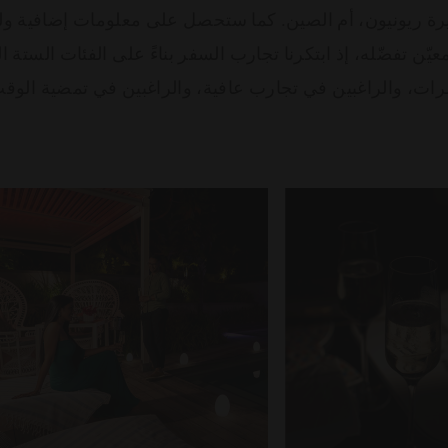
رة ريونيون، أم الصين. كما ستحصل على معلومات إضافية ول
ن تفضّله، إذ ابتكرنا تجارب السفر بناءً على الفئات الستة ال
مرات، والراغبين في تجارب عافية، والراغبين في تمضية الوقت مع