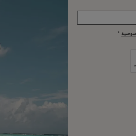
*
صوصية