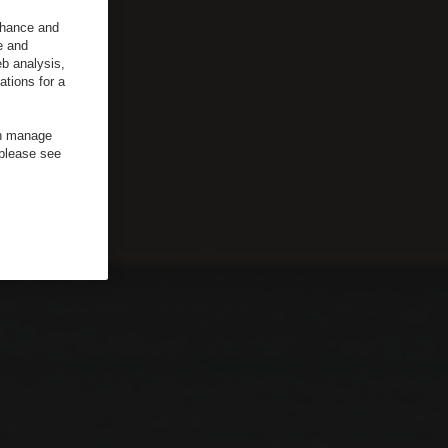
enhance and
e and
b analysis,
ations for a
an manage
 please see