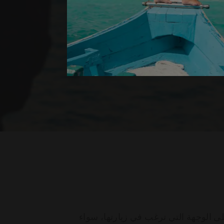
لى الوجهة التي ترغب في زيارتها، سواء