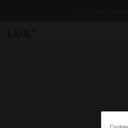
Visit this page in
English
وجهاتنا
17
المحيط الهندي
أفريقيا
الشرق الأوسط
منطقة آسيا وال
Cookies