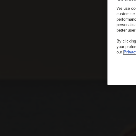
We use coo
customise 
performanc
personalis
better user
By clickin
your prefe
our
Privac