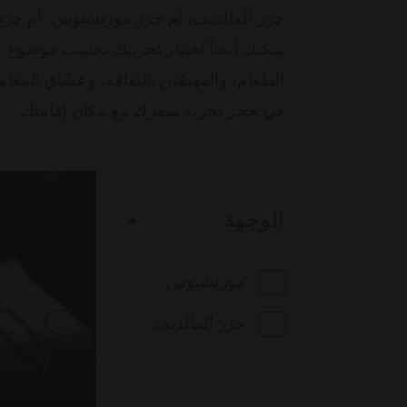
جزر المالديف، أم جزر موريشيوس، أم جزي
يمكنك أيضاً اختيار تجربتك بحسب موضوع معيّ
الطعام، والمهتمّين بالثقافة، وعشّاق المغا
في حجز تجربة سفرك مع مكان إقامتك.
الوجهة
موريشيوس
جزر المالديف