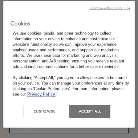
Continue without Accepting
Cookies
*
お名前（姓）
We use cookies, pixels, and other technology to collect
information on your device to enhance and customise our
website’s functionality so we can improve your experience,
analyse usage and performance, and support our marketing
*
国／地域
efforts. We use these data for marketing and web analysis,
personalisation, and A/B testing, ensuring you receive relevant
ads and direct communications for a better user experience.
By clicking “Accept All,” you agree to allow cookies to be stored
on your device. You can manage your preferences at any time by
*
言語設定
clicking on ‘Cookie Preferences’. For more information, please
see our
Privacy Policy.
CUSTOMISE
ACCEPT ALL
*
Eメール