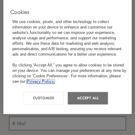
Cookies
We use cookies, pixels, and other technology to collect
*
Nachname
information on your device to enhance and customise our
website’s functionality so we can improve your experience,
analyse usage and performance, and support our marketing
efforts. We use these data for marketing and web analysis,
personalisation, and A/B testing, ensuring you receive relevant
*
Land/Region
ads and direct communications for a better user experience.
By clicking “Accept All,” you agree to allow cookies to be stored
on your device. You can manage your preferences at any time by
clicking on ‘Cookie Preferences’. For more information, please
see our
Privacy Policy.
*
Sprachpräferenz
CUSTOMISE
ACCEPT ALL
*
E-Mail