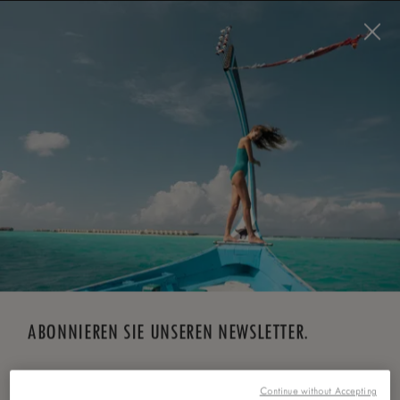
Visit this page in
English
to enhance your experience
and make your visit easier and more comfortable.
JETZT BUCHEN
*
KOSTENLOSE STORNIERUNG
ABONNIEREN SIE UNSEREN NEWSLETTER.
*
Vorname
Continue without Accepting